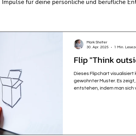
 Impulse für deine persönliche und berufliche En
Mark Stelter
30. Apr. 2025
1 Min. Lesez
Flip "Think outs
Dieses Flipchart visualisier
gewohnter Muster. Es zeigt,
entstehen, indem man sich v