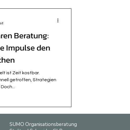
eit
aren Beratung:
e Impulse den
chen
t ist Zeit kostbar.
ell getroffen, Strategien
Doch...
SUMO Organisationsberatung