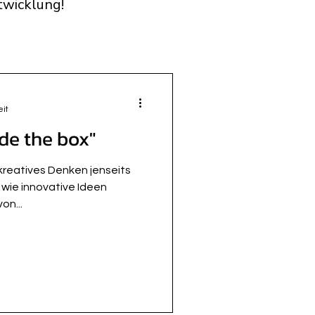
twicklung!
eit
ide the box"
t kreatives Denken jenseits
 wie innovative Ideen
on...