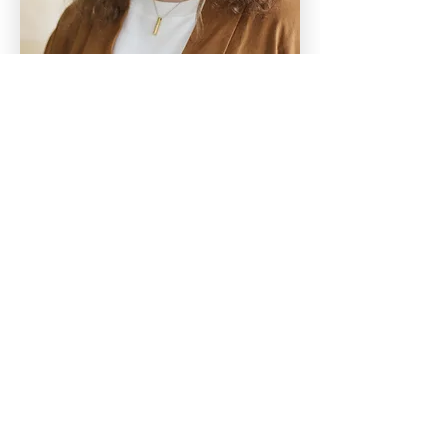
THERESA BORNEMANN
Consultant Kommunikation, Brand &
Marketing
„Kommunikation entfaltet dann
Wirkung, wenn sie authentisch ist
und Menschen erreicht. Genau das
ist mein Anspruch: klare
Botschaften zu entwickeln, Marken
erlebbar zu machen und
Kommunikation wirksam zu
gestalten. Mein Hintergrund aus
über 10 Jahren in der Agenturwelt
verbindet kreatives Denken mit
strategischer Kommunikationsarbeit