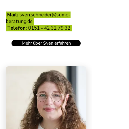
Mail:
sven.schneider@sumo-
beratung.de
​ Telefon:
0151 - 42 32 79 32
Mehr über Sven erfahren